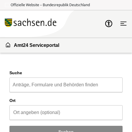
Offizielle Website – Bundesrepublik Deutschland
Zum Inhalt springen
Zur Suche springen
Amt24 Serviceportal
Suche
Ort
Suchen