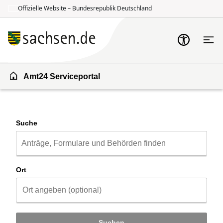
Offizielle Website – Bundesrepublik Deutschland
Zum Inhalt springen
Zur Suche springen
Amt24 Serviceportal
Suche
Ort
Suchen