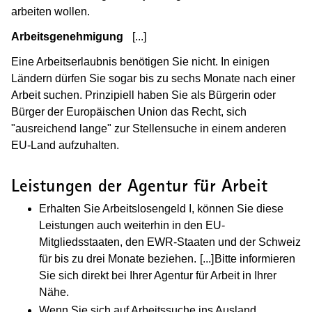
arbeiten wollen.
Arbeitsgenehmigung
[...]
(Wird in einem neuen Fenster geö
Eine Arbeitserlaubnis benötigen Sie nicht. In einigen
Ländern dürfen Sie sogar bis zu sechs Monate nach einer
Arbeit suchen. Prinzipiell haben Sie als Bürgerin oder
Bürger der Europäischen Union das Recht, sich
"ausreichend lange" zur Stellensuche in einem anderen
EU-Land aufzuhalten.
Leistungen der Agentur für Arbeit
Erhalten Sie Arbeitslosengeld I, können Sie diese
Leistungen auch weiterhin in den EU-
Mitgliedsstaaten, den EWR-Staaten und der Schweiz
für bis zu drei Monate beziehen.
[...]
(Wird in einem neue
Bitte informieren
Sie sich direkt bei Ihrer Agentur für Arbeit in Ihrer
Nähe.
Wenn Sie sich auf Arbeitssuche ins Ausland