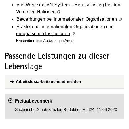
Vier Wege ins VN-System – Berufseinstieg bei den
Vereinten Nationen
(Wird in einem neuen Fenster geöff
Bewerbungen bei internationalen Organisationen
(Wird
Praktika bei internationalen Organisationen und
europäischen Institutionen
(Wird in einem neuen Fenste
Broschüren des Auswärtigen Amts
Passende Leistungen zu dieser
Lebenslage
Arbeitslos/arbeitsuchend melden
Freigabevermerk
Sächsische Staatskanzlei, Redaktion Amt24. 11.06.2020