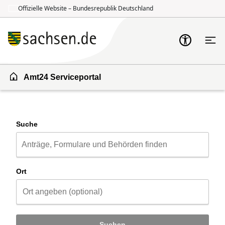
Offizielle Website – Bundesrepublik Deutschland
Zum Inhalt springen
Zur Suche springen
Amt24 Serviceportal
Suche
Ort
Suchen