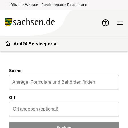
Offizielle Website – Bundesrepublik Deutschland
Zum Inhalt springen
Zur Suche springen
Amt24 Serviceportal
Suche
Ort
Suchen