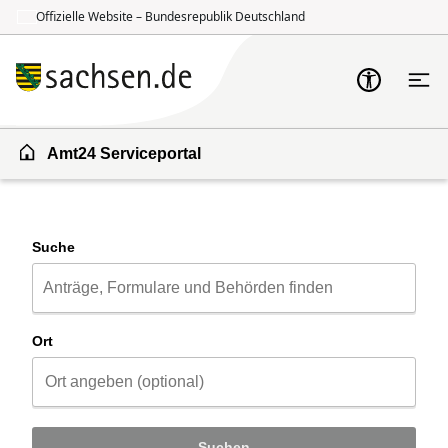
Offizielle Website – Bundesrepublik Deutschland
Zum Inhalt springen
Zur Suche springen
Amt24 Serviceportal
Suche
Ort
Suchen