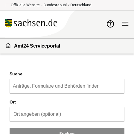
Offizielle Website – Bundesrepublik Deutschland
Zum Inhalt springen
Zur Suche springen
Amt24 Serviceportal
Suche
Ort
Suchen