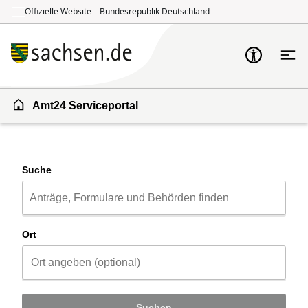
Offizielle Website – Bundesrepublik Deutschland
Zum Inhalt springen
Zur Suche springen
Amt24 Serviceportal
Suche
Ort
Suchen