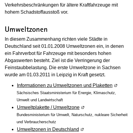
Verkehrsbeschränkungen für ältere Kraftfahrzeuge mit
hohem Schadstoffausstoß vor.
Umweltzonen
In diesem Zusammenhang richten viele Städte in
Deutschland seit 01.01.2008 Umweltzonen ein, in denen
ein Fahrverbot für Fahrzeuge mit besonders hohen
Abgaswerten besteht. Ziel ist die Verringerung der
Feinstaubbelastung. Die erste Umweltzone in Sachsen
wurde am 01.03.2011 in Leipzig in Kraft gesetzt.
Informationen zu Umweltzonen und Plaketten
(Wird in 
Sächsisches Staatsministerium für Energie, Klimaschutz,
Umwelt und Landwirtschaft
Umweltplakette / Umweltzone
(Wird in einem neuen Fen
Bundesministerium für Umwelt, Naturschutz, nukleare Sicherheit
und Verbraucherschutz
Umweltzonen in Deutschland
(Wird in einem neuen Fen