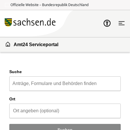
Offizielle Website – Bundesrepublik Deutschland
Zum Inhalt springen
Zur Suche springen
Amt24 Serviceportal
Suche
Ort
Suchen