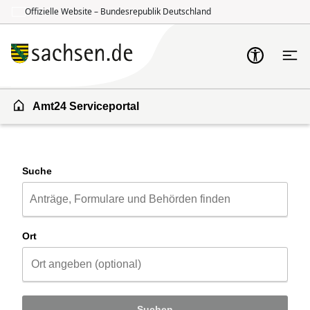
Offizielle Website – Bundesrepublik Deutschland
Zum Inhalt springen
Zur Suche springen
Amt24 Serviceportal
Suche
Ort
Suchen