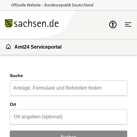
Offizielle Website – Bundesrepublik Deutschland
Zum Inhalt springen
Zur Suche springen
Amt24 Serviceportal
Suche
Ort
Suchen