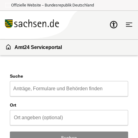
Offizielle Website – Bundesrepublik Deutschland
Zum Inhalt springen
Zur Suche springen
Amt24 Serviceportal
Suche
Ort
Suchen