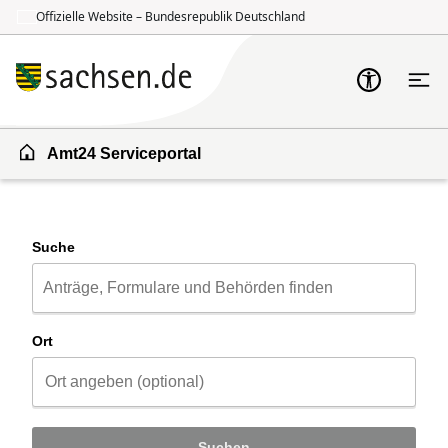
Offizielle Website – Bundesrepublik Deutschland
Zum Inhalt springen
Zur Suche springen
Amt24 Serviceportal
Suche
Ort
Suchen