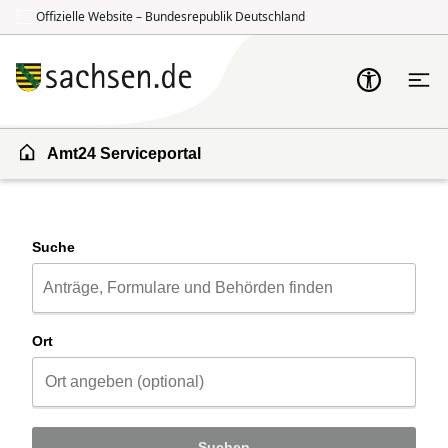
Offizielle Website – Bundesrepublik Deutschland
Zum Inhalt springen
Zur Suche springen
Amt24 Serviceportal
Suche
Ort
Suchen