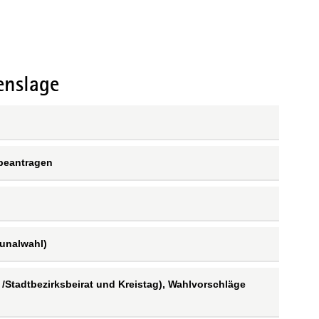
enslage
 beantragen
unalwahl)
/Stadtbezirksbeirat und Kreistag), Wahlvorschläge