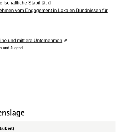
llschaftliche Stabilität
(Wird in einem neuen Fenster geöffnet)
ernehmen vom Engagement in Lokalen Bündnissen für
net)
ird in einem neuen Fenster geöffnet)
ster geöffnet)
leine und mittlere Unternehmen
(Wird in einem neuen Fenster geö
en und Jugend
 Fenster geöffnet)
öffnet)
einem neuen Fenster geöffnet)
enslage
tarbeit)