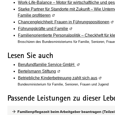
Work-Life-Balance – Motor für wirtschaftliche und gese
Starke Partner für Standorte mit Zukunft – Wie Unt
Familie profitieren
(Wird in einem neuen Fenster geöff
Chancengleichheit: Frauen in Führungspositionen
(W
Führungskräfte und Familie
(Wird in einem neuen Fen
Familienorientierte Personalpolitik – Checkheft für k
Broschüren des Bundesministeriums für Familie, Senioren, Frau
Lesen Sie auch
Berufundfamilie Service GmbH
(Wird in einem neuen
Bertelsmann Stiftung
(Wird in einem neuen Fenster ge
Betriebliche Kinderbetreuung zahlt sich aus
(Wird in 
Bundesministerium für Familie, Senioren, Frauen und Jugend
Passende Leistungen zu dieser Leb
Familienpflegezeit beim Arbeitgeber beantragen (Teilzei