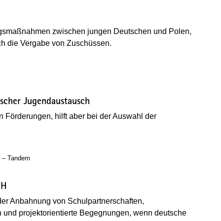
ngsmaßnahmen zwischen jungen Deutschen und Polen,
rch die Vergabe von Zuschüssen.
euen Fenster geöffnet)
scher Jugendaustausch
n Förderungen, hilft aber bei der Auswahl der
en Fenster geöffnet)
h – Tandem
bH
l der Anbahnung von Schulpartnerschaften,
und projektorientierte Begegnungen, wenn deutsche