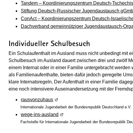
Tandem – Koordinierungszentrum Deutsch-Tschechi
Stiftung Deutsch-Russischer Jugendaustausch gGm
ConAct – Koordinierungszentrum Deutsch-Israelisch
Dachverband gemeinnütziger Jugendaustausch-Orga
Individueller Schulbesuch
Ein Schulaufenthalt im Ausland muss nicht unbedingt mit ei
Schulbesuch im Ausland dauert zwischen drei und zwölf M
einem Internat oder in einer Familie untergebracht werden w
als Familienaufenthalte, bieten dafür jedoch geregelte Um
klare Internatsregeln. Der Aufenthalt in einer Familie dageg
eine noch intensivere Auseinandersetzung mit der Fremds
rausvonzuhaus
(Wird in einem neuen Fenster geöffne
Internationale Jugendarbeit der Bundesrepublik Deutschland e.V.
wege-ins-ausland
(Wird in einem neuen Fenster geöff
Fachstelle für Internationale Jugendarbeit der Bundesrepublik De