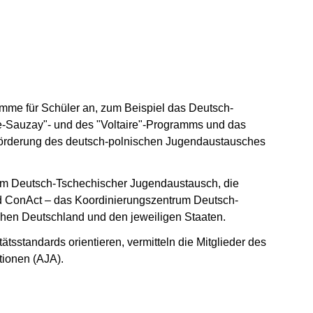
n Fenster geöffnet)
 Fenster geöffnet)
amme für Schüler an, zum Beispiel das Deutsch-
-Sauzay"- und des "Voltaire"-Programms und das
Förderung des deutsch-polnischen Jugendaustausches
um Deutsch-Tschechischer Jugendaustausch, die
 ConAct – das Koordinierungszentrum Deutsch-
hen Deutschland und den jeweiligen Staaten.
tsstandards orientieren, vermitteln die Mitglieder des
ionen (AJA).
euen Fenster geöffnet)
n Fenster geöffnet)