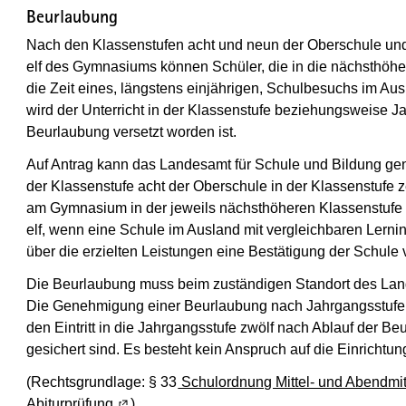
Beurlaubung
Nach den Klassenstufen acht und neun der Oberschule und
elf des Gymnasiums können Schüler, die in die nächsthöher
die Zeit eines, längstens einjährigen, Schulbesuchs im 
wird der Unterricht in der Klassenstufe beziehungsweise Ja
Beurlaubung versetzt worden ist.
Auf Antrag kann das Landesamt für Schule und Bildung ge
der Klassenstufe acht der Oberschule in der Klassenstufe 
am Gymnasium in der jeweils nächsthöheren Klassenstufe 
elf, wenn eine Schule im Ausland mit vergleichbaren Lern
über die erzielten Leistungen eine Bestätigung der Schule 
Die Beurlaubung muss beim zuständigen Standort des Lan
Die Genehmigung einer Beurlaubung nach Jahrgangsstufe e
den Eintritt in die Jahrgangsstufe zwölf nach Ablauf der
gesichert sind. Es besteht kein Anspruch auf die Einricht
(Rechtsgrundlage: § 33
Schulordnung Mittel- und Abendmit
Abiturprüfung
(Wird in einem neuen Fenster geöffnet)
)