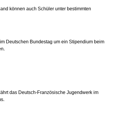
land können auch Schüler unter bestimmten
 beim Deutschen Bundestag um ein Stipendium beim
en.
euen Fenster geöffnet)
währt das Deutsch-Französische Jugendwerk im
ms.
ter geöffnet)
fnet)