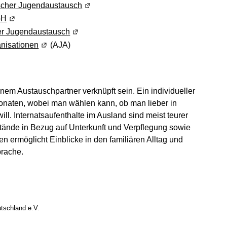
scher Jugendaustausch
(Wird in einem neuen Fenster geöffnet)
bH
(Wird in einem neuen Fenster geöffnet)
er Jugendaustausch
(Wird in einem neuen Fenster geöffnet)
nisationen
(Wird in einem neuen Fenster geöffnet)
(AJA)
nem Austauschpartner verknüpft sein. Ein individueller
onaten, wobei man wählen kann, ob man lieber in
ill. Internatsaufenthalte im Ausland sind meist teurer
stände in Bezug auf Unterkunft und Verpflegung sowie
en ermöglicht Einblicke in den familiären Alltag und
prache.
t)
net)
utschland e.V.