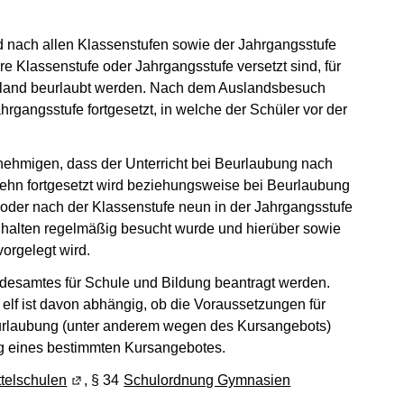
 nach allen Klassenstufen sowie der Jahrgangsstufe
e Klassenstufe oder Jahrgangsstufe versetzt sind, für
Ausland beurlaubt werden. Nach dem Auslandsbesuch
hrgangsstufe fortgesetzt, in welche der Schüler vor der
nehmigen, dass der Unterricht bei Beurlaubung nach
zehn fortgesetzt wird beziehungsweise bei Beurlaubung
oder nach der Klassenstufe neun in der Jahrgangsstufe
inhalten regelmäßig besucht wurde und hierüber sowie
vorgelegt wird.
desamtes für Schule und Bildung beantragt werden.
lf ist davon abhängig, ob die Voraussetzungen für
 Beurlaubung (unter anderem wegen des Kursangebots)
ung eines bestimmten Kursangebotes.
telschulen
(Wird in einem neuen Fenster geöffnet)
, § 34
Schulordnung Gymnasien