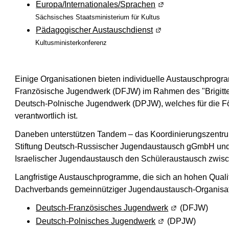
Europa/Internationales/Sprachen
(Wird in einem neue
Sächsisches Staatsministerium für Kultus
Pädagogischer Austauschdienst
(Wird in einem neuen
Kultusministerkonferenz
Einige Organisationen bieten individuelle Austauschprogr
Französische Jugendwerk (DFJW) im Rahmen des "Brigitte
Deutsch-Polnische Jugendwerk (DPJW), welches für die 
verantwortlich ist.
Daneben unterstützen Tandem – das Koordinierungszentr
Stiftung Deutsch-Russischer Jugendaustausch gGmbH und
Israelischer Jugendaustausch den Schüleraustausch zwisc
Langfristige Austauschprogramme, die sich an hohen Qualitä
Dachverbands gemeinnütziger Jugendaustausch-Organisat
Deutsch-Französisches Jugendwerk
(Wird in einem n
(DFJW)
Deutsch-Polnisches Jugendwerk
(Wird in einem neue
(DPJW)