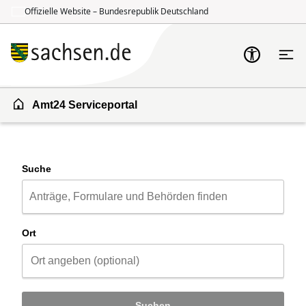
Offizielle Website – Bundesrepublik Deutschland
Zum Inhalt springen
Zur Suche springen
Amt24 Serviceportal
Suche
Ort
Suchen