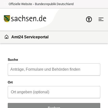
Offizielle Website – Bundesrepublik Deutschland
Zum Inhalt springen
Zur Suche springen
Amt24 Serviceportal
Suche
Ort
Suchen