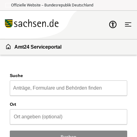
Offizielle Website – Bundesrepublik Deutschland
Zum Inhalt springen
Zur Suche springen
Amt24 Serviceportal
Suche
Ort
Suchen