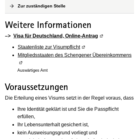
Zur zuständigen Stelle
(
Interne Verlinkung
)
Weitere Informationen
–>
Visa für Deutschland, Online-Antrag
(Wird in einem n
Staatenliste zur Visumpflicht
(Wird in einem neuen Fens
Mitgliedsstaaten des Schengener Übereinkommens
(Wi
Auswärtiges Amt
Voraussetzungen
Die Erteilung eines Visums setzt in der Regel voraus, dass
Ihre Identität geklärt ist und Sie die Passpflicht
erfüllen,
Ihr Lebensunterhalt gesichert ist,
kein Ausweisungsgrund vorliegt und