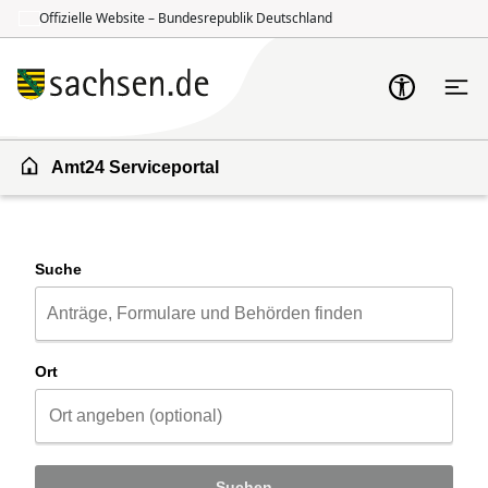
Offizielle Website – Bundesrepublik Deutschland
Zum Inhalt springen
Zur Suche springen
Amt24 Serviceportal
Suche
Ort
Suchen