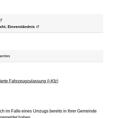
Externe Verlinkung
)
cht, Einverständnis
(
Externe Verlinkung
)
samtes
ierte Fahrzeugzulassung (i-Kfz)
ch im Falle eines Umzugs bereits in Ihrer Gemeinde
ngemeldet haben.