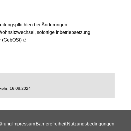
 einem neuen Fenster geöffnet)
teilungspflichten bei Änderungen
Wohnsitzwechsel, sofortige Inbetriebsetzung
r (GebOSt)
(Wird in einem neuen Fenster geöffnet)
kehr
. 16.08.2024
lärung
Impressum
Barrierefreiheit
Nutzungsbedingungen