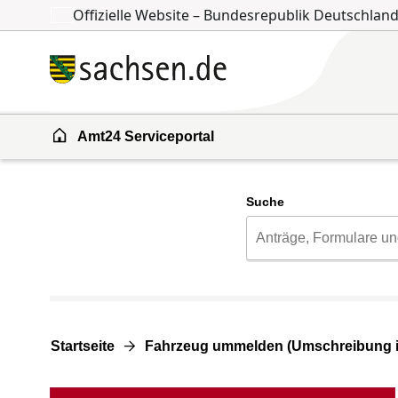
Offizielle Website – Bundesrepublik Deutschlan
Zum Inhalt springen
Zur Suche springen
Amt24 Serviceportal
Suche
Startseite
Fahrzeug ummelden (Umschreibung i