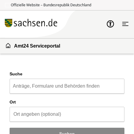
Offizielle Website – Bundesrepublik Deutschland
Zum Inhalt springen
Zur Suche springen
Amt24 Serviceportal
Suche
Ort
Suchen