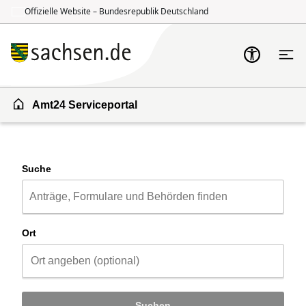
Offizielle Website – Bundesrepublik Deutschland
Zum Inhalt springen
Zur Suche springen
Amt24 Serviceportal
Suche
Ort
Suchen