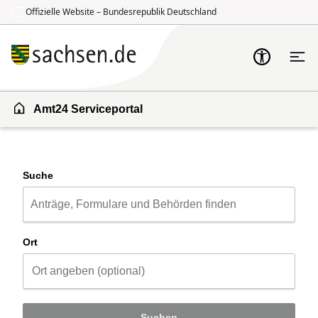
Offizielle Website – Bundesrepublik Deutschland
Zum Inhalt springen
Zur Suche springen
Amt24 Serviceportal
Suche
Ort
Suchen