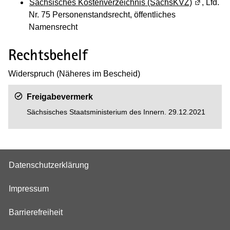
Sächsisches Kostenverzeichnis (SächsKVZ)
(Wird in e
, Lfd.
Nr. 75 Personenstandsrecht, öffentliches
Namensrecht
Rechtsbehelf
Widerspruch (Näheres im Bescheid)
Freigabevermerk
Sächsisches Staatsministerium des Innern. 29.12.2021
Datenschutzerklärung
Impressum
Barrierefreiheit