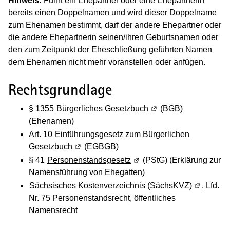
Hinweis:
Führt ein Ehepartner oder eine Ehepartnerin
bereits einen Doppelnamen und wird dieser Doppelname
zum Ehenamen bestimmt, darf der andere Ehepartner oder
die andere Ehepartnerin seinen/ihren Geburtsnamen oder
den zum Zeitpunkt der Eheschließung geführten Namen
dem Ehenamen nicht mehr voranstellen oder anfügen.
Rechtsgrundlage
§ 1355
Bürgerliches Gesetzbuch
(Wird in einem neuen 
(BGB)
(Ehenamen)
Art. 10
Einführungsgesetz zum Bürgerlichen
Gesetzbuch
(Wird in einem neuen Fenster geöffnet)
(EGBGB)
§ 41
Personenstandsgesetz
(Wird in einem neuen Fenst
(PStG) (Erklärung zur
Namensführung von Ehegatten)
Sächsisches Kostenverzeichnis (SächsKVZ)
(Wird in e
, Lfd.
Nr. 75 Personenstandsrecht, öffentliches
Namensrecht