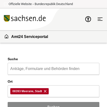
Offizielle Website – Bundesrepublik Deutschland
Zum Inhalt springen
Zur Suche springen
Amt24 Serviceportal
Suche
Ort
08393 Meerane, Stadt
Suchen