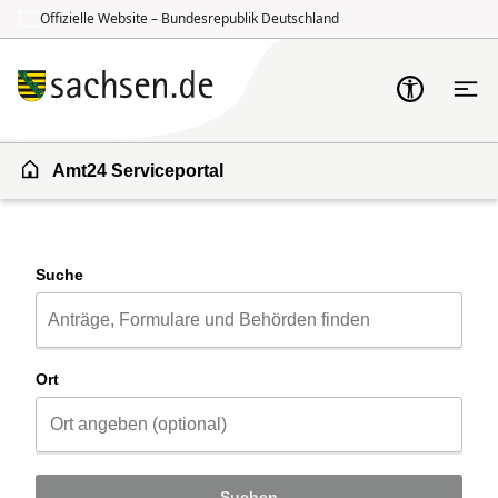
Offizielle Website – Bundesrepublik Deutschland
Zum Inhalt springen
Zur Suche springen
Amt24 Serviceportal
Suche
Ort
Suchen