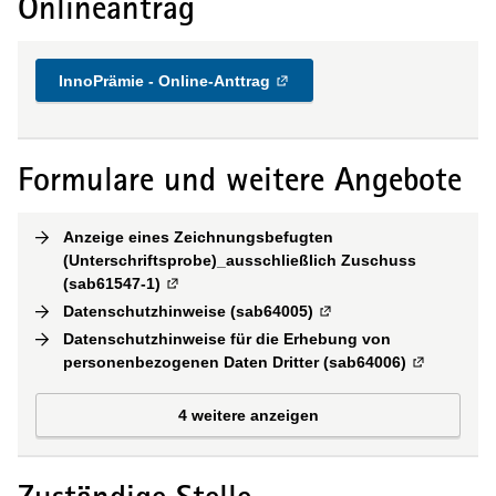
Onlineantrag
InnoPrämie - Online-Anttrag
Formulare und weitere Angebote
Anzeige eines Zeichnungsbefugten
(Unterschriftsprobe)_ausschließlich Zuschuss
(sab61547-1)
(
Externe Verlinkung
)
Datenschutzhinweise (sab64005)
(
Externe Verlinkung
)
Datenschutzhinweise für die Erhebung von
personenbezogenen Daten Dritter (sab64006)
(
Externe Ve
4 weitere anzeigen