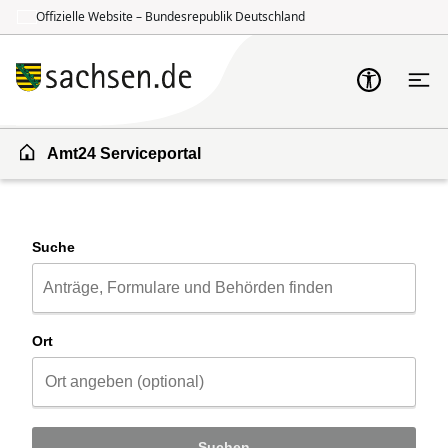
Offizielle Website – Bundesrepublik Deutschland
Zum Inhalt springen
Zur Suche springen
Amt24 Serviceportal
Suche
Ort
Suchen