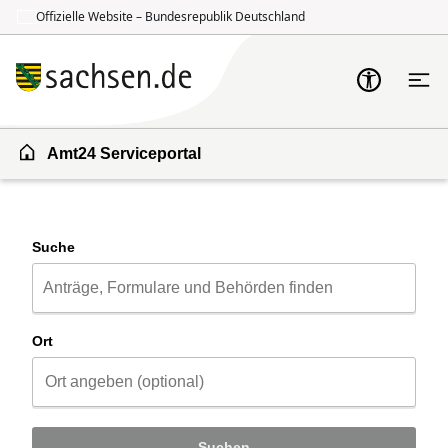
Offizielle Website – Bundesrepublik Deutschland
Zum Inhalt springen
Zur Suche springen
Amt24 Serviceportal
Suche
Ort
Suchen