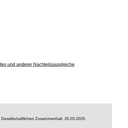
inem neuen Fenster geöffnet)
es und anderer Nachteilsausgleiche
euen Fenster geöffnet)
d Gesellschaftlichen Zusammenhalt. 25.03.2025