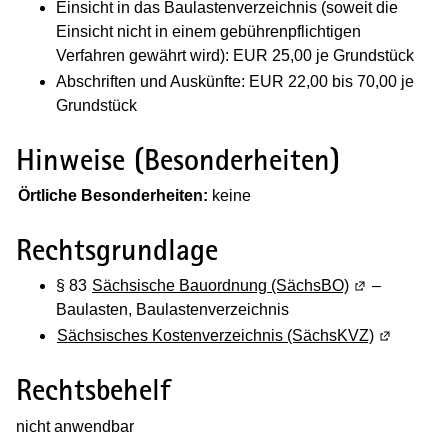
Einsicht in das Baulastenverzeichnis (soweit die
Einsicht nicht in einem gebührenpflichtigen
Verfahren gewährt wird): EUR 25,00 je Grundstück
Abschriften und Auskünfte: EUR 22,00 bis 70,00 je
Grundstück
Hinweise (Besonderheiten)
(Wird in einem neuen Fenster geöffnet)
Örtliche Besonderheiten:
keine
Rechtsgrundlage
§ 83
Sächsische Bauordnung (SächsBO)
(Wird in eine
–
Baulasten, Baulastenverzeichnis
Sächsisches Kostenverzeichnis (SächsKVZ)
(Wird in e
Rechtsbehelf
nicht anwendbar