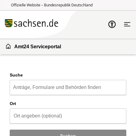
Offizielle Website – Bundesrepublik Deutschland
Zum Inhalt springen
Zur Suche springen
Amt24 Serviceportal
Suche
Ort
Suchen