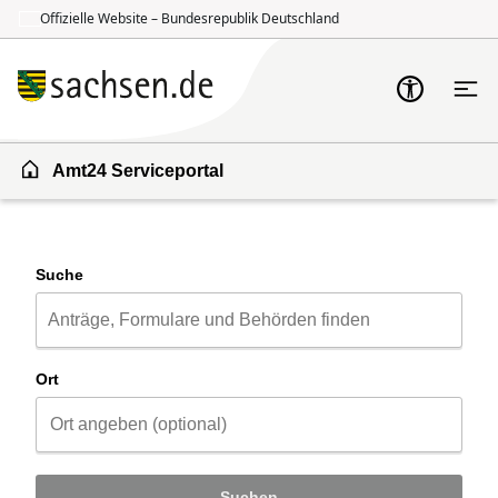
Offizielle Website – Bundesrepublik Deutschland
Zum Inhalt springen
Zur Suche springen
Amt24 Serviceportal
Suche
Ort
Suchen