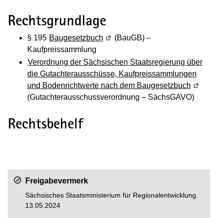
Rechtsgrundlage
§ 195
Baugesetzbuch
(Wird in einem neuen Fenster geö
(BauGB) –
Kaufpreissammlung
Verordnung der Sächsischen Staatsregierung über
die Gutachterausschüsse, Kaufpreissammlungen
und Bodenrichtwerte nach dem Baugesetzbuch
(Wird i
(Gutachterausschussverordnung – SächsGAVO)
Rechtsbehelf
Freigabevermerk
Sächsisches Staatsministerium für Regionalentwicklung.
13.05.2024