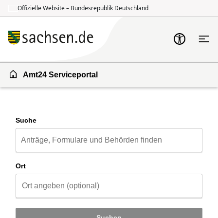
Offizielle Website – Bundesrepublik Deutschland
Zum Inhalt springen
Zur Suche springen
Amt24 Serviceportal
Suche
Ort
Suchen