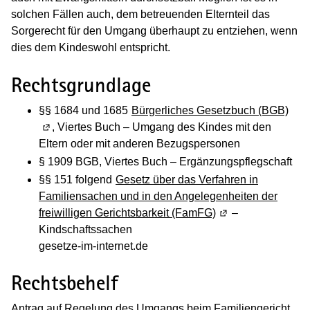
solchen Fällen auch, dem betreuenden Elternteil das
Sorgerecht für den Umgang überhaupt zu entziehen, wenn
dies dem Kindeswohl entspricht.
Rechtsgrundlage
§§ 1684 und 1685
Bürgerliches Gesetzbuch (BGB)
(Wir
, Viertes Buch – Umgang des Kindes mit den
Eltern oder mit anderen Bezugspersonen
§ 1909 BGB, Viertes Buch – Ergänzungspflegschaft
§§ 151 folgend
Gesetz über das Verfahren in
Familiensachen und in den Angelegenheiten der
freiwilligen Gerichtsbarkeit (FamFG)
(Wird in einem neu
–
Kindschaftssachen
gesetze-im-internet.de
Rechtsbehelf
Antrag auf Regelung des Umgangs beim Familiengericht