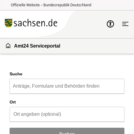
Offizielle Website – Bundesrepublik Deutschland
Zum Inhalt springen
Zur Suche springen
Amt24 Serviceportal
Suche
Ort
Suchen