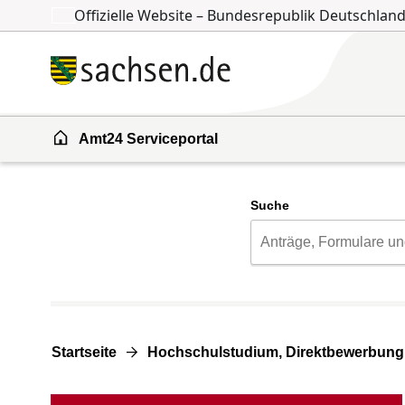
Offizielle Website – Bundesrepublik Deutschlan
Zum Inhalt springen
Zur Suche springen
Amt24 Serviceportal
Suche
Startseite
Hochschulstudium, Direktbewerbung 