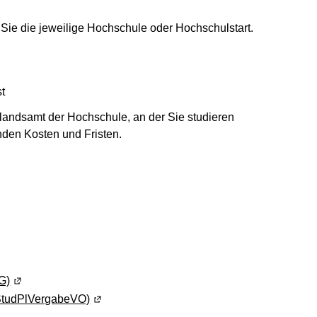
 Sie die jeweilige Hochschule oder Hochschulstart.
st
landsamt der Hochschule, an der Sie studieren
nden Kosten und Fristen.
 einem neuen Fenster geöffnet)
G)
(Wird in einem neuen Fenster geöffnet)
StudPlVergabeVO)
(Wird in einem neuen Fenster geöffnet)