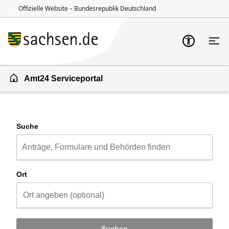
Offizielle Website – Bundesrepublik Deutschland
Zum Inhalt springen
Zur Suche springen
Amt24 Serviceportal
Suche
Ort
Suchen