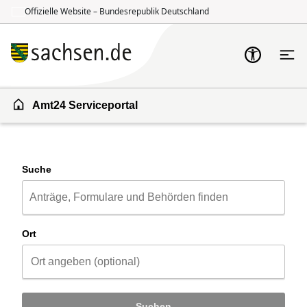
Offizielle Website – Bundesrepublik Deutschland
Zum Inhalt springen
Zur Suche springen
Amt24 Serviceportal
Suche
Ort
Suchen