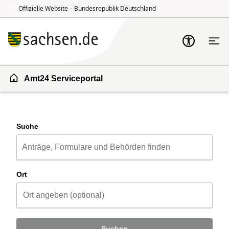
Offizielle Website – Bundesrepublik Deutschland
Zum Inhalt springen
Zur Suche springen
Amt24 Serviceportal
Suche
Ort
Suchen