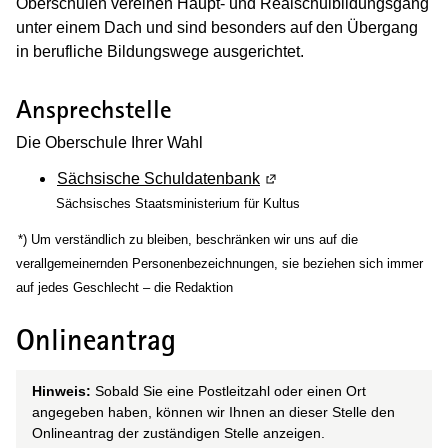
Oberschulen vereinen Haupt- und Realschulbildungsgang
unter einem Dach und sind besonders auf den Übergang
in berufliche Bildungswege ausgerichtet.
Ansprechstelle
Die Oberschule Ihrer Wahl
Sächsische Schuldatenbank
(Wird in einem neuen Fens
Sächsisches Staatsministerium für Kultus
(Wird in einem neuen Fenster geöffnet)
*) Um verständlich zu bleiben, beschränken wir uns auf die
verallgemeinernden Personenbezeichnungen, sie beziehen sich immer
auf jedes Geschlecht – die Redaktion
Onlineantrag
Hinweis:
Sobald Sie eine Postleitzahl oder einen Ort
angegeben haben, können wir Ihnen an dieser Stelle den
Onlineantrag der zuständigen Stelle anzeigen.