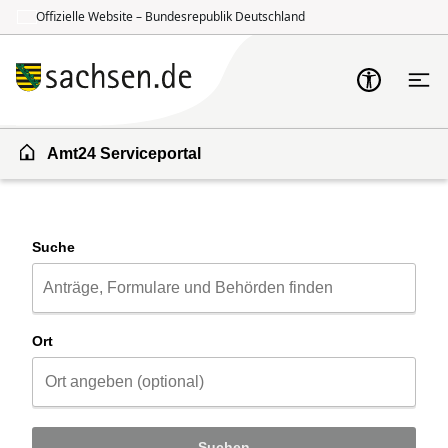
Offizielle Website – Bundesrepublik Deutschland
Zum Inhalt springen
Zur Suche springen
Amt24 Serviceportal
Suche
Ort
Suchen