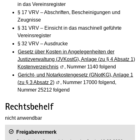
in das Vereinsregister
§ 17 VRV – Abschriften, Bescheinigungen und
Zeugnisse
§ 31 VRV – Einsicht in das maschinell geführte
Vereinsregister
§ 32 VRV – Ausdrucke
Gesetz über Kosten in Angelegenheiten der
Justizverwaltung (JVKostG), Anlage (zu § 4 Absatz 1)
Kostenverzeichnis
(Wird in einem neuen Fenster geöffn
, Nummer 1140 folgend
Gericht- und Notarkostengesetz (GNotKG), Anlage 1
(zu § 3 Absatz 2)
(Wird in einem neuen Fenster geöffnet
, Nummer 17000 folgend,
Nummer 25212 folgend
Rechtsbehelf
nicht anwendbar
Freigabevermerk