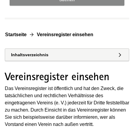
Startseite
Vereinsregister einsehen
Inhaltsverzeichnis
Vereinsregister einsehen
Das Vereinsregister ist öffentlich und hat den Zweck, die
tatsächlichen und rechtlichen Verhältnisse des
eingetragenen Vereins (e. V.) jederzeit für Dritte feststellbar
zu machen. Durch Einsicht in das Vereinsregister können
Sie sich beispielsweise darüber informieren, wer als
Vorstand einen Verein nach außen vertritt.