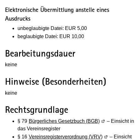
Elektronische Übermittlung anstelle eines
Ausdrucks
unbeglaubigte Datei: EUR 5,00
beglaubigte Datei: EUR 10,00
Bearbeitungsdauer
keine
Hinweise (Besonderheiten)
keine
Rechtsgrundlage
§ 79
Bürgerliches Gesetzbuch (BGB)
(Wird in einem ne
– Einsicht in
das Vereinsregister
§ 16
Vereinsregisterverordnung (VRV)
(Wird in einem n
– Einsicht