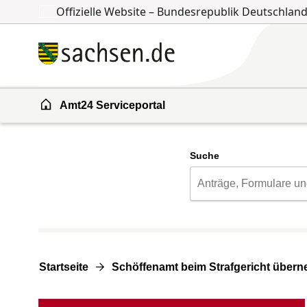
Offizielle Website – Bundesrepublik Deutschlan
Zum Inhalt springen
Zur Suche springen
Amt24 Serviceportal
Suche
Startseite
Schöffenamt beim Strafgericht über