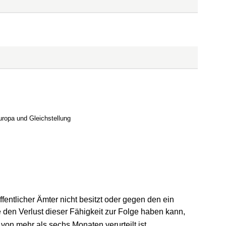
nem neuen Fenster geöffnet)
uropa und Gleichstellung
ffentlicher Ämter nicht besitzt oder gegen den ein
e den Verlust dieser Fähigkeit zur Folge haben kann,
 von mehr als sechs Monaten verurteilt ist.