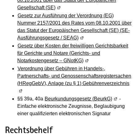
08.10.2001 über das Statut der Europäischen
Gesellschaft (SE)
(Wird in einem neuen Fenster geöffne
Gesetz zur Ausführung der Verordnung (EG)
Nummer 2157/2001 des Rates vom 08.10.2001 über
das Statut der Europäischen Gesellschaft (SE) (SE-
Ausführungsgesetz / SEAG)
(Wird in einem neuen Fenst
Gesetz über Kosten der freiwilligen Gerichtsbarkeit
für Gerichte und Notare (Gerichts- und
Notarkostengesetz – GNotKG)
(Wird in einem neuen Fen
Verordnung über Gebühren in Handels-,
Partnerschafts- und Genossenschaftsregistersachen
(HRegGebV), Anlage (zu § 1) Gebührenverzeichnis
(Wi
§§ 39a, 40a
Beurkundungsgesetz (BeurkG)
(Wird in ei
-
Einfache elektronische Zeugnisse, Beglaubigung
einer qualifizierten elektronischen Signatur
Rechtsbehelf