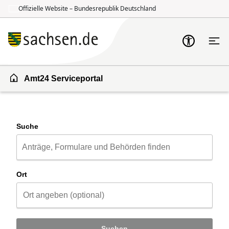
Offizielle Website – Bundesrepublik Deutschland
Zum Inhalt springen
Zur Suche springen
Amt24 Serviceportal
Suche
Ort
Suchen