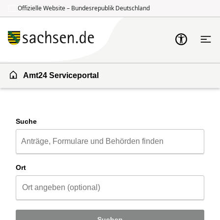
Offizielle Website – Bundesrepublik Deutschland
Zum Inhalt springen
Zur Suche springen
Amt24 Serviceportal
Suche
Ort
Suchen