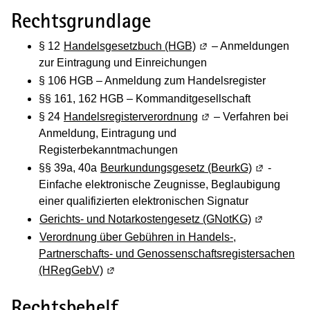
Rechtsgrundlage
§ 12
Handelsgesetzbuch (HGB)
(Wird in einem neuen F
– Anmeldungen
zur Eintragung und Einreichungen
§ 106 HGB – Anmeldung zum Handelsregister
§§ 161, 162 HGB – Kommanditgesellschaft
§ 24
Handelsregisterverordnung
(Wird in einem neuen 
– Verfahren bei
Anmeldung, Eintragung und
Registerbekanntmachungen
§§ 39a, 40a
Beurkundungsgesetz (BeurkG)
(Wird in ei
-
Einfache elektronische Zeugnisse, Beglaubigung
einer qualifizierten elektronischen Signatur
Gerichts- und Notarkostengesetz (GNotKG)
(Wird in ei
Verordnung über Gebühren in Handels-,
Partnerschafts- und Genossenschaftsregistersachen
(HRegGebV)
(Wird in einem neuen Fenster geöffnet)
Rechtsbehelf