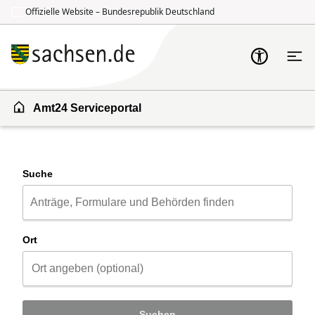
Offizielle Website – Bundesrepublik Deutschland
Zum Inhalt springen
Zur Suche springen
Amt24 Serviceportal
Suche
Ort
Suchen