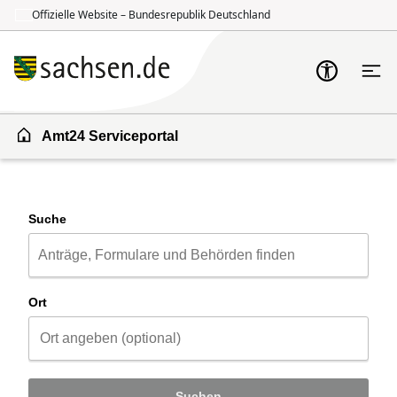
Offizielle Website – Bundesrepublik Deutschland
Zum Inhalt springen
Zur Suche springen
Amt24 Serviceportal
Suche
Ort
Suchen