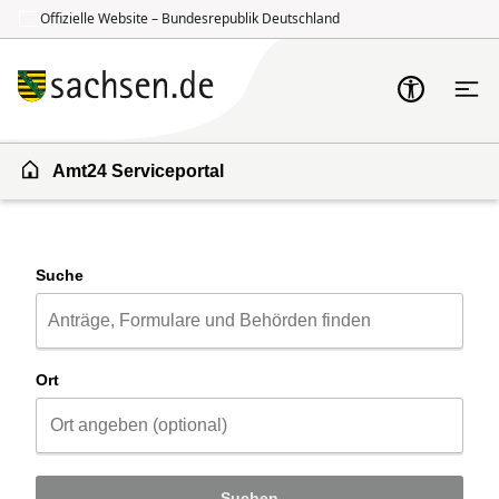
Offizielle Website – Bundesrepublik Deutschland
Zum Inhalt springen
Zur Suche springen
Amt24 Serviceportal
Suche
Ort
Suchen