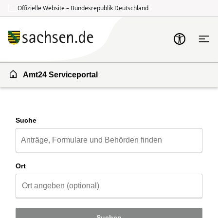
Offizielle Website – Bundesrepublik Deutschland
Zum Inhalt springen
Zur Suche springen
Amt24 Serviceportal
Suche
Ort
Suchen