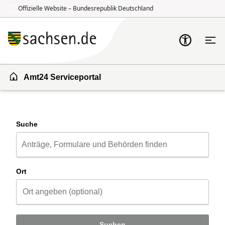
Offizielle Website – Bundesrepublik Deutschland
Zum Inhalt springen
Zur Suche springen
Amt24 Serviceportal
Suche
Ort
Suchen