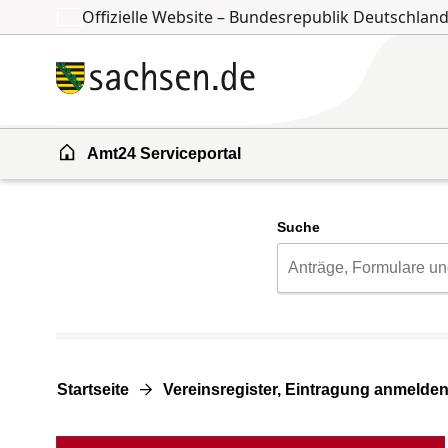
Offizielle Website – Bundesrepublik Deutschlan
Zum Inhalt springen
Zur Suche springen
Amt24 Serviceportal
Suche
Startseite
Vereinsregister, Eintragung anmelde