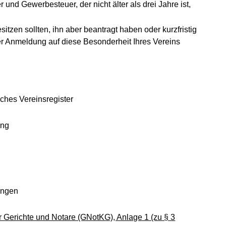
 und Gewerbesteuer, der nicht älter als drei Jahre ist,
tzen sollten, ihn aber beantragt haben oder kurzfristig
er Anmeldung auf diese Besonderheit Ihres Vereins
 neuen Fenster geöffnet)
ches Vereinsregister
ung
ungen
n Fenster geöffnet)
ür Gerichte und Notare (GNotKG), Anlage 1 (zu § 3