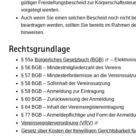
gültiger Freistellungsbescheid zur Körperschaftssteuer
vorgelegt werden.
Auch wenn Sie einen solchen Bescheid noch nicht besi
beantragen werden, sollten Sie bereits im Rahmen d
hinweisen.
Rechtsgrundlage
§ 55a
Bürgerliches Gesetzbuch (BGB)
(Wird in einem
– Elektronis
§ 56 BGB – Mindestmitgliederzahl des Vereins
§ 57 BGB – Mindesterfordernisse an die Vereinssatz
§ 58 BGB – Sollinhalt der Vereinssatzung
§ 59 BGB – Anmeldung zur Eintragung
§ 60 BGB – Zurückweisung der Anmeldung
§ 64 BGB – Inhalt der Vereinsregistereintragung
§ 77 BGB – Anmeldepflichtige und Form der Anmeld
Vereinsregisterverordnung (VRV)
(Wird in einem neue
Gesetz über Kosten der freiwilligen Gerichtsbarkeit f