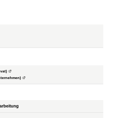
vat)
(
Externe Verlinkung
)
Unternehmen)
(
Externe Verlinkung
)
arbeitung