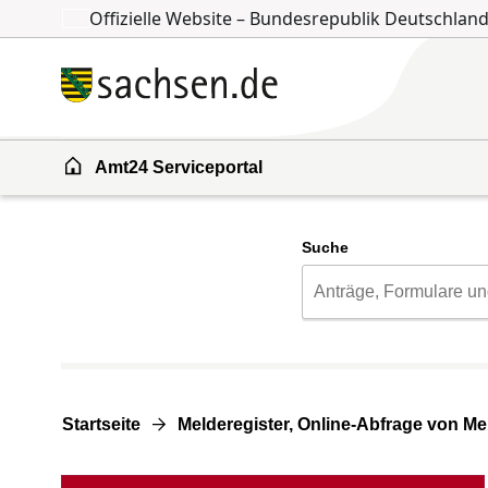
Offizielle Website – Bundesrepublik Deutschlan
Zum Inhalt springen
Zur Suche springen
Amt24 Serviceportal
Suche
Startseite
Melderegister, Online-Abfrage von M