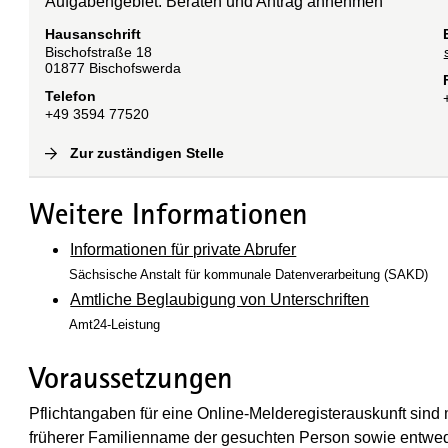
Aufgabengebiet: Beraten und Antrag annehmen
Hausanschrift
Bischofstraße
18
01877
Bischofswerda
Telefon
+49 3594 77520
Zur zuständigen Stelle
(
Interne Verlinkung
)
Weitere Informationen
Informationen für private Abrufer
Sächsische Anstalt für kommunale Datenverarbeitung (SAKD)
Amtliche Beglaubigung von Unterschriften
Amt24-Leistung
Voraussetzungen
Pflichtangaben für eine Online-Melderegisterauskunft sin
früherer Familienname der gesuchten Person sowie entwede