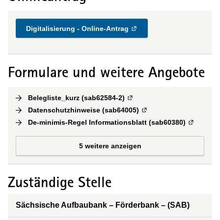
Digitalisierung - Online-Antrag
Formulare und weitere Angebote
Belegliste_kurz (sab62584-2)
(
Externe Verlinkung
)
Datenschutzhinweise (sab64005)
(
Externe Verlinkung
)
De-minimis-Regel Informationsblatt (sab60380)
(
Externe V
5 weitere anzeigen
Zuständige Stelle
Sächsische Aufbaubank – Förderbank – (SAB)