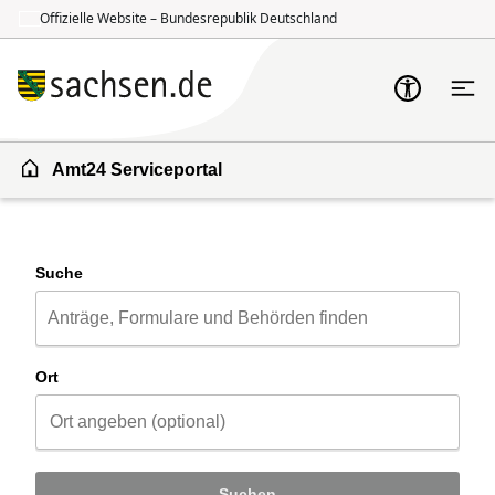
Offizielle Website – Bundesrepublik Deutschland
Zum Inhalt springen
Zur Suche springen
Amt24 Serviceportal
Suche
Ort
Suchen